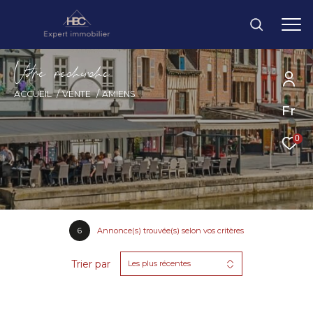
V
o
r
e
r
e
c
e
c
e
ACCUEIL
VENTE
AMIENS
Fr
0
6
Annonce(s) trouvée(s) selon vos critères
Trier par
Les plus récentes