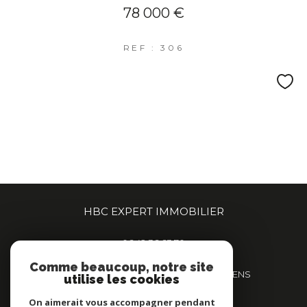
78 000 €
REF : 306
HBC EXPERT IMMOBILIER
06 42 36 63 70
contact@hbcexpert.immo
Comme beaucoup, notre site
359 Boulevard de Beauvillé, 80000 AMIENS
utilise les cookies
80000
amiens
On aimerait vous accompagner pendant