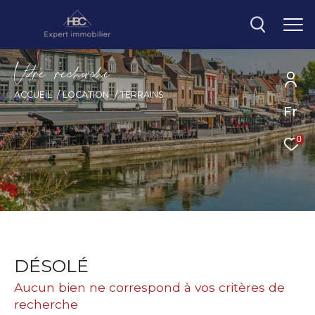
V
o
r
e
r
e
c
e
c
e
ACCUEIL
LOCATION
TERRAINS
Fr
0
DÉSOLÉ
Aucun bien ne correspond à vos critères de
recherche