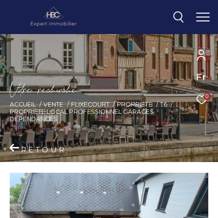
Fr
V
o
r
e
r
e
c
e
c
e
0
ACCUEIL
VENTE
FLIXECOURT
PROPRIETE
T6
PROPRIETE LOCAL PROFESSIONNEL GARAGES
DEPENDANCES
RETOUR