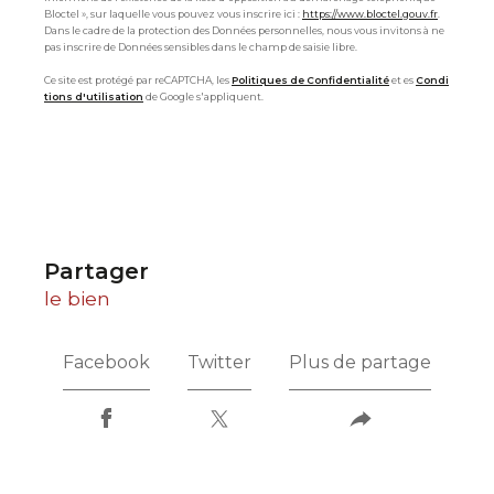
Bloctel », sur laquelle vous pouvez vous inscrire ici :
https://www.bloctel.gouv.fr
.
Dans le cadre de la protection des Données personnelles, nous vous invitons à ne
pas inscrire de Données sensibles dans le champ de saisie libre.
Ce site est protégé par reCAPTCHA, les
Politiques de Confidentialité
et es
Condi
tions d'utilisation
de Google s'appliquent.
partager
le bien
Facebook
Twitter
Plus de partage