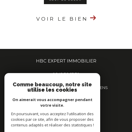
VOIR LE BIEN
HBC EXPERT IMMOBILIER
06 42 36 63 70
contact@hbcexpert.immo
Comme beaucoup, notre site
359 Boulevard de Beauvillé, 80000 AMIENS
utilise les cookies
80000
amiens
On aimerait vous accompagner pendant
votre visite.
En poursuivant, vous acceptez l'utilisation des
NOUS SUIVRE SUR
cookies par ce site, afin de vous proposer des
contenus adaptés et réaliser des statistiques !