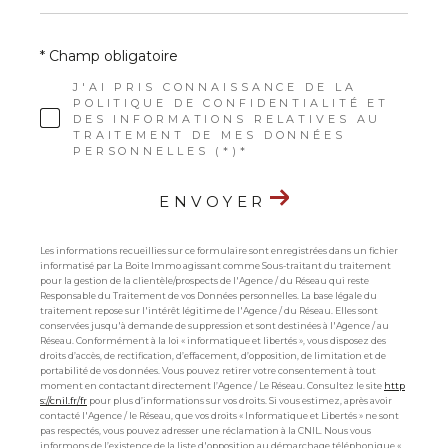
* Champ obligatoire
J'AI PRIS CONNAISSANCE DE LA
POLITIQUE DE CONFIDENTIALITÉ ET
DES INFORMATIONS RELATIVES AU
TRAITEMENT DE MES DONNÉES
PERSONNELLES (*)*
ENVOYER
Les informations recueillies sur ce formulaire sont enregistrées dans un fichier
informatisé par La Boite Immo agissant comme Sous-traitant du traitement
pour la gestion de la clientèle/prospects de l'Agence / du Réseau qui reste
Responsable du Traitement de vos Données personnelles. La base légale du
traitement repose sur l'intérêt légitime de l'Agence / du Réseau. Elles sont
conservées jusqu'à demande de suppression et sont destinées à l'Agence / au
Réseau. Conformément à la loi « informatique et libertés », vous disposez des
droits d’accès, de rectification, d’effacement, d’opposition, de limitation et de
portabilité de vos données. Vous pouvez retirer votre consentement à tout
moment en contactant directement l’Agence / Le Réseau. Consultez le site
http
s://cnil.fr/fr
pour plus d’informations sur vos droits. Si vous estimez, après avoir
contacté l'Agence / le Réseau, que vos droits « Informatique et Libertés » ne sont
pas respectés, vous pouvez adresser une réclamation à la CNIL. Nous vous
informons de l’existence de la liste d'opposition au démarchage téléphonique «